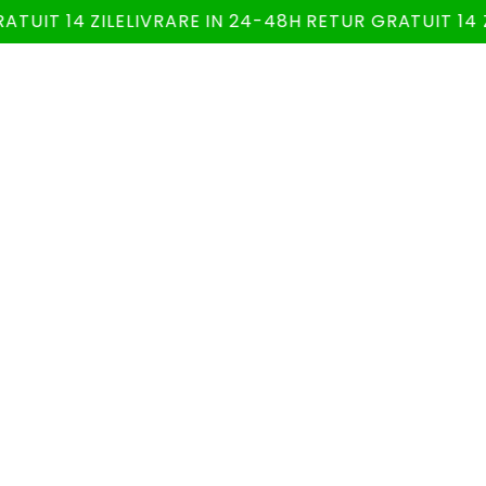
Salt la
ATUIT 14 ZILE
LIVRARE IN 24-48H RETUR GRATUIT 14 Z
conținut