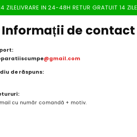
 ZILE
LIVRARE IN 24-48H RETUR GRATUIT 14 ZILE
Informații de contact
port:
eparatiiscumpe
@gmail.com
diu de răspuns:
etururi:
email cu număr comandă + motiv.